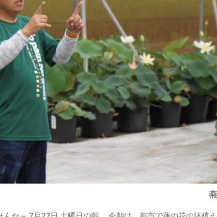
燕
か～ 7月27日 土曜日の朝。 今朝は、燕市で蓮の花の鉢植