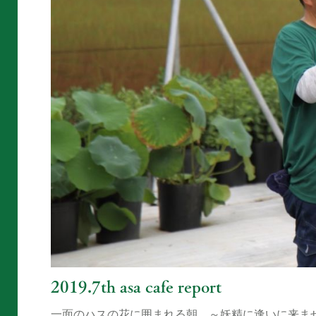
2019.7th asa cafe report
一面のハスの花に囲まれる朝 ～妖精に逢いに来ません