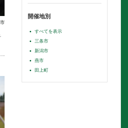
開催地別
市
すべてを表示
れ
三条市
新潟市
燕市
田上町