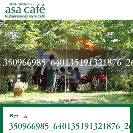
350966985_640135191321876_2
ホーム
350966985_640135191321876_2