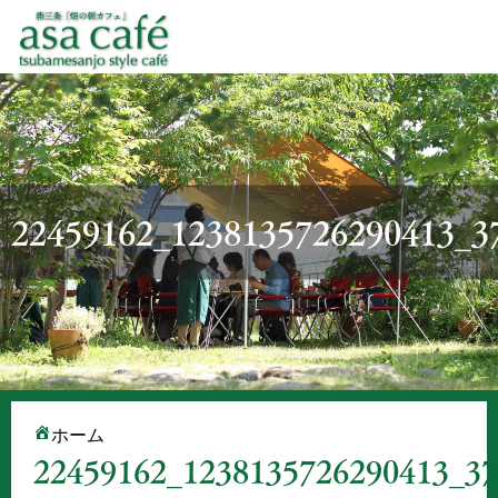
22459162_1238135726290413_3
ホーム
22459162_1238135726290413_3