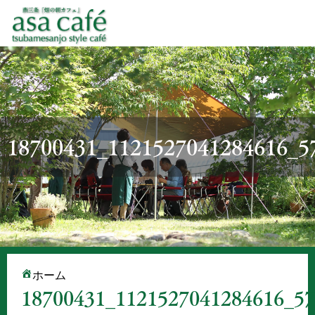
18700431_1121527041284616_5
ホーム
18700431_1121527041284616_5