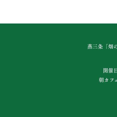
燕三条「畑
開催
朝カフ