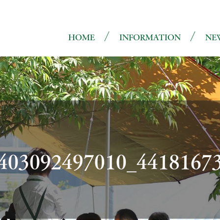
HOME
INFORMATION
NE
403092497010_4418167