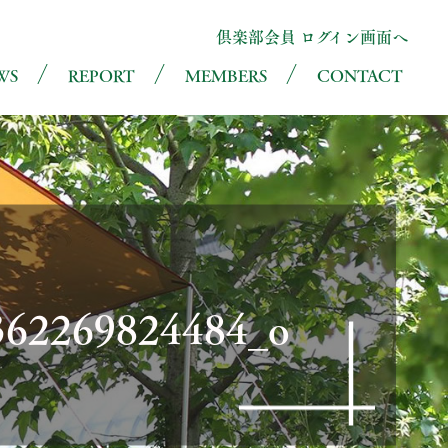
倶楽部会員 ログイン画面へ
WS
REPORT
MEMBERS
CONTACT
362269824484_o