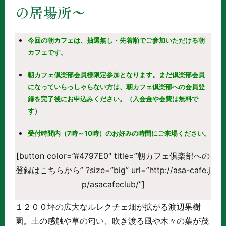
の居場所～
今回の朝カフェは、抽選無し・先着順でご参加いただける朝
カフェです。
朝カフェ倶楽部会員様限定参加となります。まだ倶楽部会員
になっていらっしゃらない方は、朝カフェ倶楽部への会員登
録を完了後にお申込みください。（入会金や会費は無料で
す）
受付時間内（7時～10時）のお好みの時間にご来場ください。
[button color=”#4797E0″ title=”朝カフェ倶楽部への
登録はこちらから” ?size=”big” url=”http://asa-cafe.j
p/asacafeclub/”]
１２００坪の広大なルレクチェ畑が拡がる渡辺果樹
園。土の感触や草の匂い、吹き渡る風や木々の葉が茂