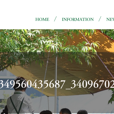
HOME
INFORMATION
NE
349560435687_3409670