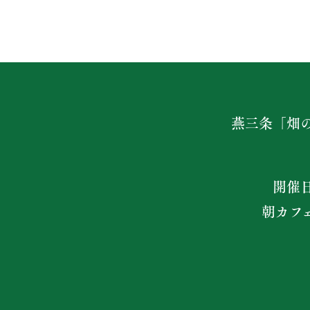
燕三条「畑
開催
朝カフ