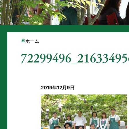
ホーム
72299496_21633495
2019年12月9日