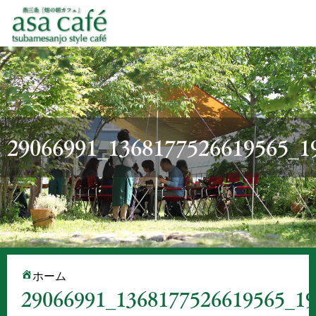
29066991_1368177526619565_1
ホーム
29066991_1368177526619565_1