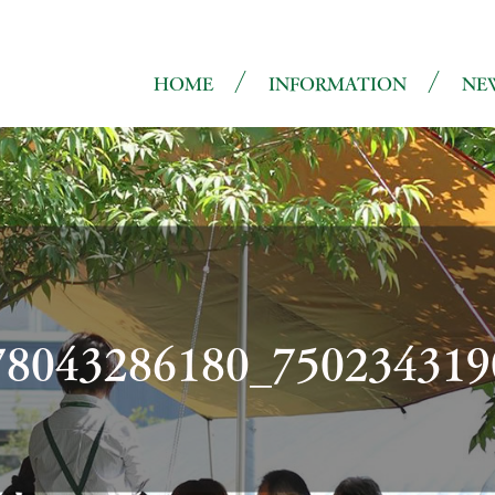
HOME
INFORMATION
NE
8043286180_750234319