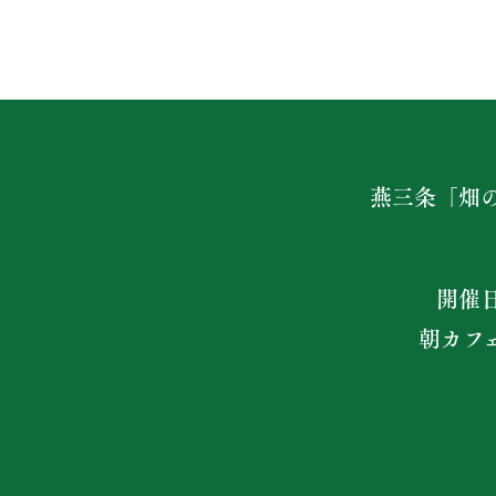
燕三条「畑
開催
朝カフ