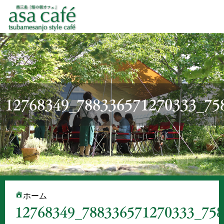
12768349_788336571270333_75
ホーム
12768349_788336571270333_75