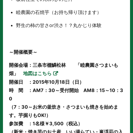
睦農園の石焼芋（お持ち帰り頂けます）
野生の柿の甘さor渋さ！？丸かじり体験
～開催概要～
開催会場：三条市棚鱗松林 「睦農園さつまいも
畑」
地図はこちら
開催日 ：2015年10月18日（日）
時 間 ：AM7：30～受付開始 AM8：15～10：3
0
（7：30～お米の釜炊き・さつまいも焼きを始めま
す。芋掘りもOK!）
参加費 ：1名様￥3,500（税込）
（新米・焼き芋のお土産、いい湯らてい・嵐渓荘の入