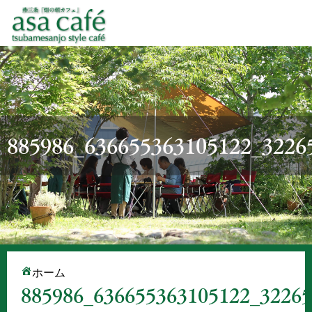
885986_636655363105122_32265
ホーム
885986_636655363105122_32265