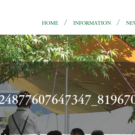
HOME
INFORMATION
NE
24877607647347_819670