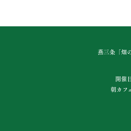
燕三条「畑
開催
朝カフ