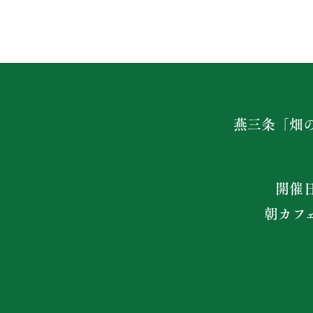
燕三条「畑
開催
朝カフ